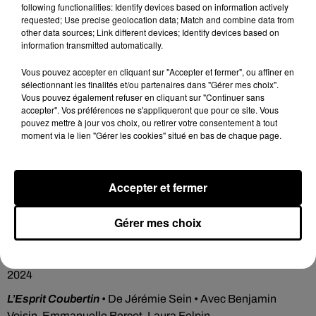
following functionalities: Identify devices based on information actively
requested; Use precise geolocation data; Match and combine data from
Cette fois-ci les hommes ont régressé à l’état sauvage et un
other data sources; Link different devices; Identify devices based on
singe tyrannique a pris le pouvoir… Un soulèvement, va-t-il
information transmitted automatically.
avoir lieu ? Mystère… Non, en fait, pas tant que ça.
Vous pouvez accepter en cliquant sur "Accepter et fermer", ou affiner en
sélectionnant les finalités et/ou partenaires dans "Gérer mes choix".
Vous pouvez également refuser en cliquant sur "Continuer sans
accepter". Vos préférences ne s'appliqueront que pour ce site. Vous
Cet élément est masqué compte-tenu du refus du
pouvez mettre à jour vos choix, ou retirer votre consentement à tout
dépôt de cookies que vous avez exprimé. Si vous
moment via le lien "Gérer les cookies" situé en bas de chaque page.
souhaitez l'afficher, merci de nous donner votre accord
en cliquant sur le bouton ci-dessous.
Accepter et fermer
Afficher l'élément
Gérer mes choix
Blue & Compagnie
• De John Krasinski • Avec Ryan
Reynolds, Cailey Fleming, Mylène Farmer… • Sortie le 8 mai
2024
L’Esprit Coubertin
• De Jérémie Sein • Avec Benjamin
Voisin, Emmanuelle Bercot, Laura Felpin…