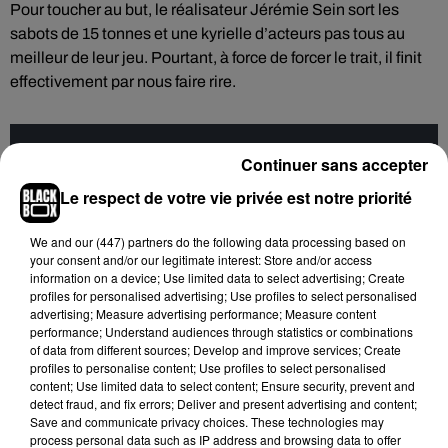
Pour toucher au but, le réalisateur Jérémie Sein sort les
sabots de 15 tonnes et une kyrielle d’acteurs pas tous au
meilleur de leur jeu. Pourtant, à force de forcer le trait, il finit
effectivement par nous faire rire.
Cet élément est masqué compte-tenu du refus du
Continuer sans accepter
dépôt de cookies que vous avez exprimé. Si vous
Le respect de votre vie privée est notre priorité
souhaitez l'afficher, merci de nous donner votre accord
en cliquant sur le bouton ci-dessous.
We and
our (447) partners
do the following data processing based on
your consent and/or our legitimate interest: Store and/or access
Afficher l'élément
information on a device; Use limited data to select advertising; Create
profiles for personalised advertising; Use profiles to select personalised
advertising; Measure advertising performance; Measure content
performance; Understand audiences through statistics or combinations
Enfin, également au cinéma cette semaine,
La Planète des
of data from different sources; Develop and improve services; Create
singes : le nouveau royaume…
profiles to personalise content; Use profiles to select personalised
content; Use limited data to select content; Ensure security, prevent and
Wes Ball, le réalisateur de la saga
Le Labyrinthe
, prend les
detect fraud, and fix errors; Deliver and present advertising and content;
e
Save and communicate privacy choices. These technologies may
commandes de ce 10
opus issu de la franchise inspirée du
process personal data such as IP address and browsing data to offer
roman de Pierre Boulle.