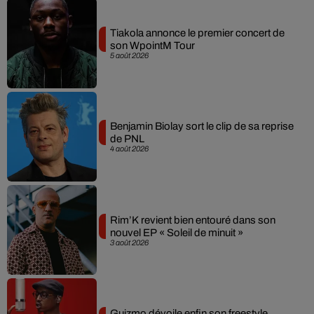
Tiakola annonce le premier concert de
son WpointM Tour
5 août 2026
Benjamin Biolay sort le clip de sa reprise
de PNL
4 août 2026
Rim’K revient bien entouré dans son
nouvel EP « Soleil de minuit »
3 août 2026
Guizmo dévoile enfin son freestyle