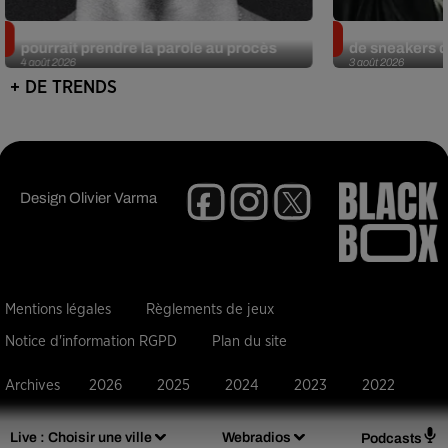
Meurtre de Tupac : Suge Knight
Eminem met a
pourrait prendre la parole au procès
de sneakers de
4 août 2026
3 août 2026
+ DE TRENDS
Design
Olivier Varma
Mentions légales
Règlements de jeux
Notice d'information RGPD
Plan du site
Archives
2026
2025
2024
2023
2022
Live :
Choisir une ville
Webradios
Podcasts