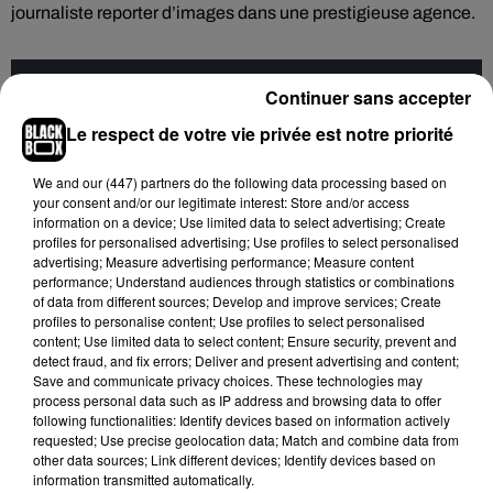
journaliste reporter d’images dans une prestigieuse agence.
Cet élément est masqué compte-tenu du refus du
Continuer sans accepter
dépôt de cookies que vous avez exprimé. Si vous
Le respect de votre vie privée est notre priorité
souhaitez l'afficher, merci de nous donner votre accord
en cliquant sur le bouton ci-dessous.
We and
our (447) partners
do the following data processing based on
your consent and/or our legitimate interest: Store and/or access
information on a device; Use limited data to select advertising; Create
Afficher l'élément
profiles for personalised advertising; Use profiles to select personalised
advertising; Measure advertising performance; Measure content
performance; Understand audiences through statistics or combinations
Et aussi, le biopic sur la légende du reggae :
Bob Marley :
of data from different sources; Develop and improve services; Create
profiles to personalise content; Use profiles to select personalised
One love.
content; Use limited data to select content; Ensure security, prevent and
detect fraud, and fix errors; Deliver and present advertising and content;
Avec aux commandes, le réalisateur de
La méthode
Save and communicate privacy choices. These technologies may
Williams
et Kingsley Ben-Adir, vu dans
Barbie
ou la série
process personal data such as IP address and browsing data to offer
Peaky Blinders
, dans le rôle-titre.
following functionalities: Identify devices based on information actively
requested; Use precise geolocation data; Match and combine data from
other data sources; Link different devices; Identify devices based on
information transmitted automatically.