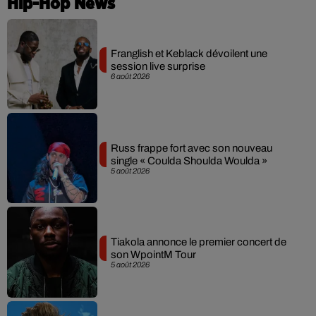
Hip-Hop News
Franglish et Keblack dévoilent une
session live surprise
6 août 2026
Russ frappe fort avec son nouveau
single « Coulda Shoulda Woulda »
5 août 2026
Tiakola annonce le premier concert de
son WpointM Tour
5 août 2026