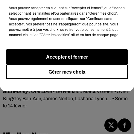
Cet élément est masqué compte-tenu du refus du
Vous pouvez accepter en cliquant sur "Accepter et fermer", ou affiner en
dépôt de cookies que vous avez exprimé. Si vous
sélectionnant les finalités et/ou partenaires dans "Gérer mes choix".
souhaitez l'afficher, merci de nous donner votre accord
Vous pouvez également refuser en cliquant sur "Continuer sans
en cliquant sur le bouton ci-dessous.
accepter". Vos préférences ne s'appliqueront que pour ce site. Vous
pouvez mettre à jour vos choix, ou retirer votre consentement à tout
moment via le lien "Gérer les cookies" situé en bas de chaque page.
Afficher l'élément
Accepter et fermer
Chien et Chat
• De et Avec Reem Kherici, Franck Dubosc et
les voix d’Inès Reg et Artus... • Sortie le 14 février
Gérer mes choix
Vivants
• D’Alix Delaporte • Avec Alice Isaaz, Roschdy Zem,
Pascale Arbillot, Vincent Elbaz... • Sortie le 14 février
Bob Marley : One Love
• De Reinaldo Marcus Green • Avec
Kingsley Ben-Adir, James Norton, Lashana Lynch… • Sortie
le 14 février