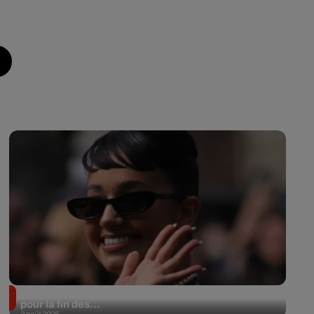
Lena Situations annonce une date à l’Accor Arena
pour la fin des...