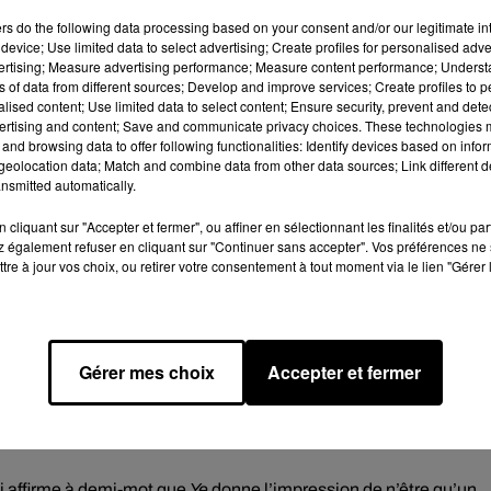
ers
do the following data processing based on your consent and/or our legitimate int
device; Use limited data to select advertising; Create profiles for personalised adver
vertising; Measure advertising performance; Measure content performance; Unders
ns of data from different sources; Develop and improve services; Create profiles to 
alised content; Use limited data to select content; Ensure security, prevent and detect
e cookies que vous avez exprimé. Si vous souhaitez l'afficher,
ertising and content; Save and communicate privacy choices. These technologies
rd en cliquant sur le bouton ci-dessous.
and browsing data to offer following functionalities: Identify devices based on infor
eolocation data; Match and combine data from other data sources; Link different de
cher l'élément
nsmitted automatically.
cliquant sur "Accepter et fermer", ou affiner en sélectionnant les finalités et/ou pa
 également refuser en cliquant sur "Continuer sans accepter". Vos préférences ne 
e l'effondrement artistique et personnel le plus désastreux de
tre à jour vos choix, ou retirer votre consentement à tout moment via le lien "Gérer 
cinq dernières
années de la vie de Kanye West
"incroyablement
polémiques où le rappeur a notamment fait l'éloge d'Hitler et de
hoix"
.
Gérer mes choix
Accepter et fermer
é par sa remarque sur l'esclavage l'a amené à retravailler de
t avant sa sortie (...) ce qui explique des punchlines comme :
je suis sur 50 blogs à recevoir 50 appels / Ma femme appelle, crie,
ui affirme à demi-mot que
Ye
donne l’impression de n’être qu’un