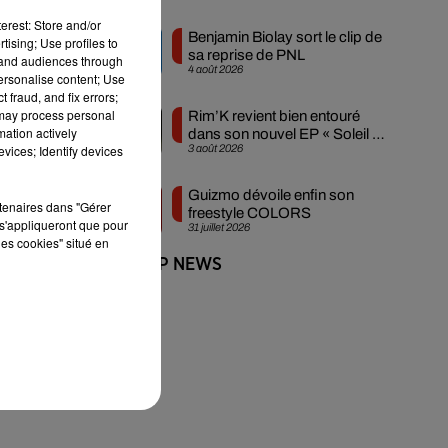
erest: Store and/or
Benjamin Biolay sort le clip de
tising; Use profiles to
sa reprise de PNL
tand audiences through
4 août 2026
personalise content; Use
 fraud, and fix errors;
 may process personal
Rim’K revient bien entouré
mation actively
dans son nouvel EP « Soleil de
vices; Identify devices
3 août 2026
minuit »
Guizmo dévoile enfin son
rtenaires dans "Gérer
freestyle COLORS
s'appliqueront que pour
31 juillet 2026
les cookies" situé en
+ DE HIP-HOP NEWS
s