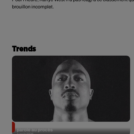
brouillon incomplet.
Trends
Meurtre de Tupac : Suge Knight pourrait prendre la
parole au procès