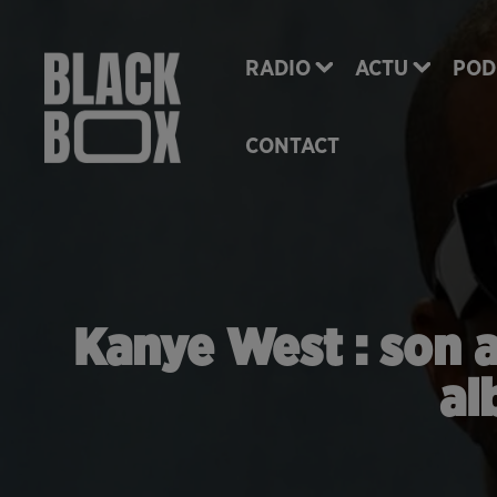
RADIO
ACTU
POD
CONTACT
Kanye West : son 
al