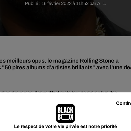
Publié : 16 février 2023 à 11h52 par A. L.
les meilleurs opus, le magazine Rolling Stone a
 "50 pires albums d’artistes brillants" avec l'une de
nt controversés,
Kanye West
reste tout de même l'un des
jours été auréolés de succès, il semblerait que l'un d'entre eux
Contin
 témoigne son classement des
"50 pires albums d'artistes brillan
Stone
considère
Ye
-
l'opus de Kanye West sorti en 2018
- comme
américain a placé cet album
en première position des pires disqu
Le respect de votre vie privée est notre priorité