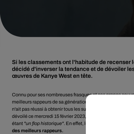
Si les classements ont l'habitude de recenser 
décidé d'inverser la tendance et de dévoiler les
œuvres de Kanye West en tête.
Connu pour ses nombreuses frasques et ses propos souve
meilleurs rappeurs de sa génération. Si ses albums ont tou
n'ait pas réussi à obtenir tous les suffrages. Comme l'en
dévoilé ce mercredi 15 février 2023, le magazine
Rolling 
étant
"un flop historique"
. En effet, le prestigieux média 
des meilleurs rappeurs.