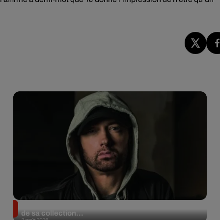
Eminem met aux enchères 100 paires de sneakers
de sa collection...