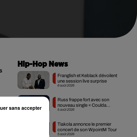
Hip-Hop News
s
Franglish et Keblack dévoilent
une session live surprise
6 août 2026
Russ frappe fort avec son
nouveau single « Coulda
uer sans accepter
5 août 2026
Shoulda Woulda »
ts"
Tiakola annonce le premier
es
concert de son WpointM Tour
5 août 2026