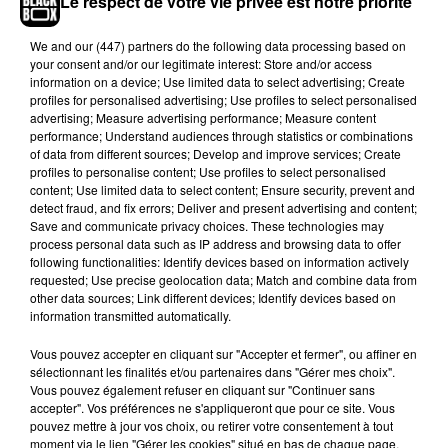
Le respect de votre vie privée est notre priorité
Kanye West dans la tourmente
We and
our (447) partners
do the following data processing based on
your consent and/or our legitimate interest: Store and/or access
information on a device; Use limited data to select advertising; Create
Ce n'est malheureusement pas la première fois que
Kanye
profiles for personalised advertising; Use profiles to select personalised
West crée le scandale
. La marque Adidas, avec laquelle il
advertising; Measure advertising performance; Measure content
collaborait sur les modèles Yeezy, lui a récemment
tourné le
performance; Understand audiences through statistics or combinations
of data from different sources; Develop and improve services; Create
dos en raison de ses différents propos antisémites et
profiles to personalise content; Use profiles to select personalised
racistes
. Même son de cloche du côté de chez Gap et
content; Use limited data to select content; Ensure security, prevent and
Balenciaga
qui ont respectivement rompu leur contrat avec
detect fraud, and fix errors; Deliver and present advertising and content;
Save and communicate privacy choices. These technologies may
lui
après que le rappeur ait arboré, début octobre lors d’un
process personal data such as IP address and browsing data to offer
défilé parisien,
le slogan "
White Lives Matter"
, détournant
following functionalities: Identify devices based on information actively
alors le nom du mouvement antiraciste Black Lives Matter
requested; Use precise geolocation data; Match and combine data from
other data sources; Link different devices; Identify devices based on
("les vies noires comptent").
information transmitted automatically.
En 2018, Kanye West avait déjà fait polémique en affirmant
Vous pouvez accepter en cliquant sur "Accepter et fermer", ou affiner en
que l’esclavage de plus de 12 millions d’Africains sur les
sélectionnant les finalités et/ou partenaires dans "Gérer mes choix".
terres américaines était un "choix". Il récidive en 2020 lors
Vous pouvez également refuser en cliquant sur "Continuer sans
d’un meeting pour sa campagne présidentielle, où il s’en
accepter". Vos préférences ne s'appliqueront que pour ce site. Vous
pouvez mettre à jour vos choix, ou retirer votre consentement à tout
prend à l'abolitionniste Harriet Tubman. "
Elle n’a jamais
moment via le lien "Gérer les cookies" situé en bas de chaque page.