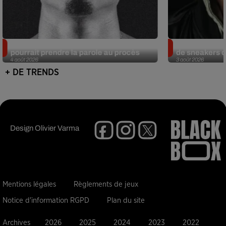
Meurtre de Tupac : Suge Knight
Eminem met a
pourrait prendre la parole au procès
de sneakers de
4 août 2026
3 août 2026
+ DE TRENDS
Design
Olivier Varma
Mentions légales
Règlements de jeux
Notice d'information RGPD
Plan du site
Archives
2026
2025
2024
2023
2022