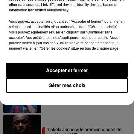
other data sources; Link different devices; Identify devices based on
information transmitted automatically.
Vous pouvez accepter en cliquant sur "Accepter et fermer", ou affiner en
sélectionnant les finalités et/ou partenaires dans "Gérer mes choix".
Hip-Hop News
Vous pouvez également refuser en cliquant sur "Continuer sans
accepter". Vos préférences ne s'appliqueront que pour ce site. Vous
pouvez mettre à jour vos choix, ou retirer votre consentement à tout
moment via le lien "Gérer les cookies" situé en bas de chaque page.
Franglish et Keblack dévoilent une
session live surprise
6 août 2026
Accepter et fermer
Gérer mes choix
Russ frappe fort avec son nouveau
single « Coulda Shoulda Woulda »
5 août 2026
Tiakola annonce le premier concert de