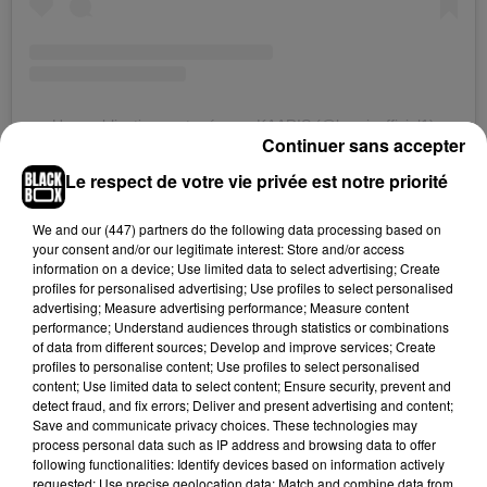
Une publication partagée par KAARIS (@kaarisofficiel1)
Continuer sans accepter
Le respect de votre vie privée est notre priorité
Le titre, référence directe au "Byakugan" (l'œil blanc) du
manga
Naruto
, n'est pas anodin. Dans l'univers de Masashi
We and
our (447) partners
do the following data processing based on
Kishimoto, cette pupille permet de voir à travers les objets et
your consent and/or our legitimate interest: Store and/or access
information on a device; Use limited data to select advertising; Create
d'anticiper les attaques. En choisissant ce nom, Kaaris
profiles for personalised advertising; Use profiles to select personalised
suggère qu'il a activé ses facultés les plus aiguisées pour
advertising; Measure advertising performance; Measure content
passer la concurrence au rayon X. On peut s'attendre à une
performance; Understand audiences through statistics or combinations
of data from different sources; Develop and improve services; Create
plume tranchante, des punchlines chirurgicales et une
profiles to personalise content; Use profiles to select personalised
ambiance de combat, fidèle à l'imagerie sombre qu'il a
content; Use limited data to select content; Ensure security, prevent and
remise au goût du jour lors de son
récent passage chez
detect fraud, and fix errors; Deliver and present advertising and content;
Save and communicate privacy choices. These technologies may
Fianso
. Les fans de la première heure y voient déjà une
process personal data such as IP address and browsing data to offer
promesse : celle de retrouver le Kaaris sans filtre, celui qui
following functionalities: Identify devices based on information actively
"voit tout" et ne pardonne rien.
requested; Use precise geolocation data; Match and combine data from