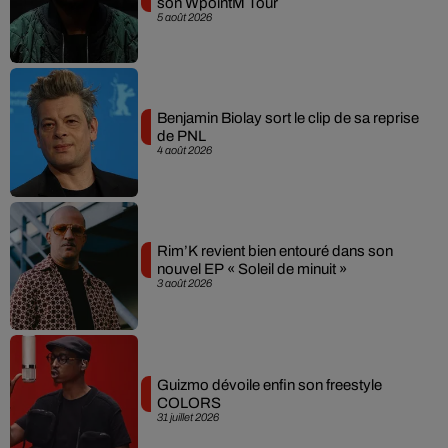
son WpointM Tour
5 août 2026
Benjamin Biolay sort le clip de sa reprise
de PNL
4 août 2026
Rim’K revient bien entouré dans son
nouvel EP « Soleil de minuit »
3 août 2026
Guizmo dévoile enfin son freestyle
COLORS
31 juillet 2026