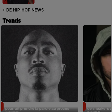
+ DE HIP-HOP NEWS
Trends
Meurtre de Tupac : Suge Knight
Eminem met a
pourrait prendre la parole au procès
de sneakers de
4 août 2026
3 août 2026