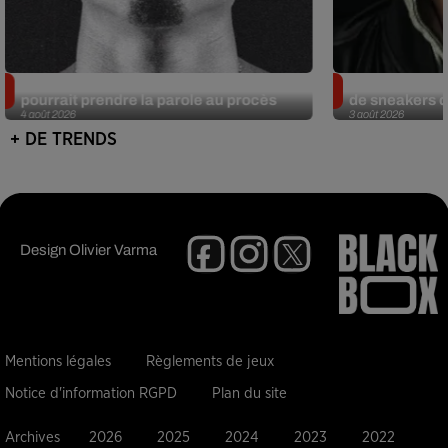
Meurtre de Tupac : Suge Knight
Eminem met a
pourrait prendre la parole au procès
de sneakers de
4 août 2026
3 août 2026
+ DE TRENDS
Design
Olivier Varma
Mentions légales
Règlements de jeux
Notice d'information RGPD
Plan du site
Archives
2026
2025
2024
2023
2022