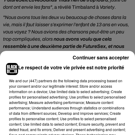
dont ont envie les fans"
, a révélé Timbaland à
Variety
.
"Nous avons tous les deux vu beaucoup de choses dans la
vie, mais il faut laisser s’exprimer l’enfant de 13 ans en vous,
vous voyez ? Nous avions des chansons peut-être un peu
trop compliquées, alors
nous avons voulu que cela
ressemble à une deuxième partie de FutureSex, et nous
avons fait des chansons dans ce sens
"
, a-t-il ajouté, pour le
Continuer sans accepter
plus grand bonheur des fans de Justin Timberlake.
Le respect de votre vie privée est notre priorité
We and
our (447) partners
do the following data processing based on
Cet élément est masqué compte-tenu du refus du
your consent and/or our legitimate interest: Store and/or access
dépôt de cookies que vous avez exprimé. Si vous
information on a device; Use limited data to select advertising; Create
profiles for personalised advertising; Use profiles to select personalised
souhaitez l'afficher, merci de nous donner votre accord
advertising; Measure advertising performance; Measure content
en cliquant sur le bouton ci-dessous.
performance; Understand audiences through statistics or combinations
of data from different sources; Develop and improve services; Create
profiles to personalise content; Use profiles to select personalised
Afficher l'élément
content; Use limited data to select content; Ensure security, prevent and
detect fraud, and fix errors; Deliver and present advertising and content;
Save and communicate privacy choices. These technologies may