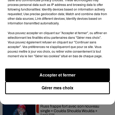
Pour l'heure, aucune date de sortie n'a été annoncée pour ce
process personal data such as IP address and browsing data to offer
following functionalities: Identify devices based on information actively
nouvel album.
"Mon rêve serait de le sortir cet été, autour de
requested; Use precise geolocation data; Match and combine data from
l'anniversaire de '
FutureSex/LoveSounds
'"
, a néanmoins
other data sources; Link different devices; Identify devices based on
glissé Timbaland. Affaire à suivre...
information transmitted automatically.
Vous pouvez accepter en cliquant sur "Accepter et fermer", ou affiner en
sélectionnant les finalités et/ou partenaires dans "Gérer mes choix".
Vous pouvez également refuser en cliquant sur "Continuer sans
accepter". Vos préférences ne s'appliqueront que pour ce site. Vous
pouvez mettre à jour vos choix, ou retirer votre consentement à tout
Hip-Hop News
moment via le lien "Gérer les cookies" situé en bas de chaque page.
Franglish et Keblack dévoilent une
Accepter et fermer
session live surprise
6 août 2026
Gérer mes choix
Russ frappe fort avec son nouveau
single « Coulda Shoulda Woulda »
5 août 2026