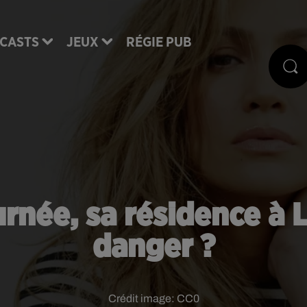
CASTS
JEUX
RÉGIE PUB
ournée, sa résidence à 
danger ?
Crédit image:
CC0