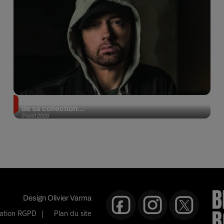
Eminem met aux enchères 100 paires de sneakers
de sa collection...
3 août 2026
Design
Olivier Varma
mation RGPD
Plan du site