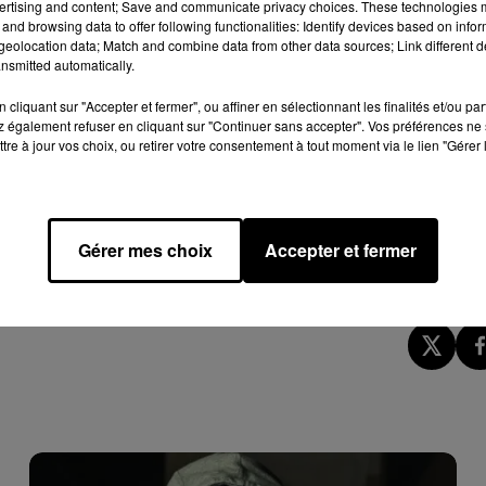
ertising and content; Save and communicate privacy choices. These technologies
le bas-côté.
and browsing data to offer following functionalities: Identify devices based on infor
eolocation data; Match and combine data from other data sources; Link different de
nsmitted automatically.
cliquant sur "Accepter et fermer", ou affiner en sélectionnant les finalités et/ou pa
ète les casinos. Après plusieurs offres pour une résidences d’un 
 également refuser en cliquant sur "Continuer sans accepter". Vos préférences ne 
ricaine avec la meilleure offre, mais le contexte actuel de
tre à jour vos choix, ou retirer votre consentement à tout moment via le lien "Gérer 
le
Post
, et la contraindre de finalement signer une résidence mo
tion.
néma, elle qui a déjà joué dans plusieurs films qui ont relativem
Gérer mes choix
Accepter et fermer
 Jennifer Lopez apparaît, pour Netflix, est littéralement démo
der si J.Lo a bien lu le script…