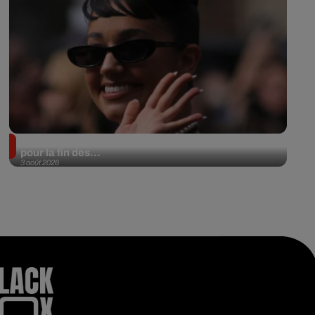
Lena Situations annonce une date à l’Accor Arena
pour la fin des...
3 août 2026