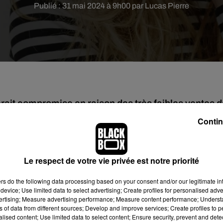
Publié : 31 mai 2024 à 9h00 par Lucas Pierre
rait compromise en raison des très faibles ventes 
Contin
ée ? La question est sur toutes les lèvres depuis quelques jou
ine aurait beaucoup de mal à signer une résidence d’un an dans l
Le respect de votre vie privée est notre priorité
ventes d’albums et de billets pour ses concerts !
ers
do the following data processing based on your consent and/or our legitimate int
 (pour 90 représentations) était en préparation avec le casino M
device; Use limited data to select advertising; Create profiles for personalised adver
vertising; Measure advertising performance; Measure content performance; Unders
 Me… Now
, et a enregistré les pires ventes d’albums depuis le dé
ns of data from different sources; Develop and improve services; Create profiles to 
s cinq ans n’attire pas ! Jennifer Lopez a même été contrain
alised content; Use limited data to select content; Ensure security, prevent and detect
er de nombreuses dates cet été aux États-Unis, et d’en program