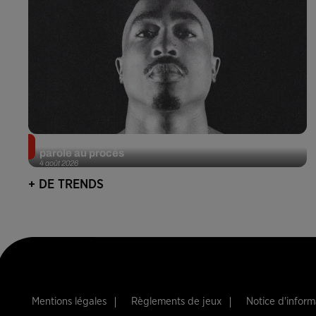
Meurtre de Tupac : Suge Knight pourrait prendre la
parole au procès
4 août 2026
+ DE TRENDS
Mentions légales
Règlements de jeux
Notice d'infor