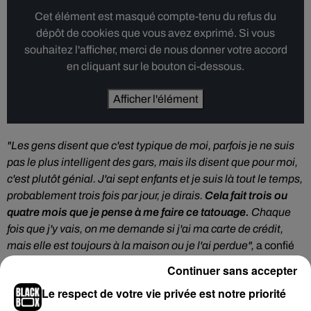
Cet élément est masqué compte-tenu du refus du
dépôt de cookies que vous avez exprimé. Si vous
souhaitez l'afficher, merci de nous donner votre accord
en cliquant sur le bouton ci-dessous.
Afficher l'élément
"Les gens disent que c'est typique de moi, parfois je ne suis
pas le plus intelligent des gars, mais ils disent que pour moi,
c'est plutôt génial. J'ai sept enfants et je suis là tout le temps,
probablement trois fois par jour, je dirais.
Cela fait trois ou
quatre mois que je pense à me faire ce tatouage.
Chaque
fois que j'y vais, on me demande si j'ai ma carte de crédit,
mais elle est toujours à la maison ou je l'ai perdue",
a confié
le trentenaire.
Continuer sans accepter
Et la question que tout le monde se pose :
le QR code inscrit
Le respect de votre vie privée est notre priorité
sur la peau de Dean fonctionne-t-il
? Le jeune homme, qui a