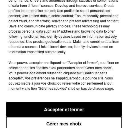
performance; Understand audiences through statistics or combinations
Moha MMZ dévoile « Mikasa », un
of data from different sources; Develop and improve services; Create
nouveau single entre amour et...
profiles to personalise content; Use profiles to select personalised
7 août 2026
content; Use limited data to select content; Ensure security, prevent and
detect fraud, and fix errors; Deliver and present advertising and content;
Save and communicate privacy choices. These technologies may
process personal data such as IP address and browsing data to offer
following functionalities: Identify devices based on information actively
requested; Use precise geolocation data; Match and combine data from
Tayc et Didi B dévoilent le single le plus
other data sources; Link different devices; Identify devices based on
dansant de l’année
information transmitted automatically.
7 août 2026
Vous pouvez accepter en cliquant sur "Accepter et fermer", ou affiner en
sélectionnant les finalités et/ou partenaires dans "Gérer mes choix".
Vous pouvez également refuser en cliquant sur "Continuer sans
accepter". Vos préférences ne s'appliqueront que pour ce site. Vous
Franglish et Keblack dévoilent une
pouvez mettre à jour vos choix, ou retirer votre consentement à tout
session live surprise
moment via le lien "Gérer les cookies" situé en bas de chaque page.
6 août 2026
Accepter et fermer
Russ frappe fort avec son nouveau
Gérer mes choix
single « Coulda Shoulda Woulda »
5 août 2026