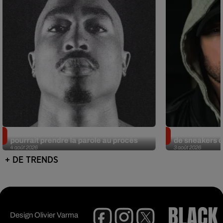
Meurtre de Tupac : Suge Knight
Eminem met a
pourrait prendre la parole au procès
de sneakers de
4 août 2026
3 août 2026
+ DE TRENDS
Design
Olivier Varma