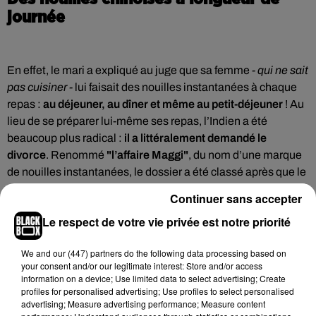
journée
En effet, le mari a expliqué au juge que sa femme
- qui ne sait
pas cuisiner -
lui faisait des nouilles instantanées à chaque
repas :
au déjeuner, au dîner et même au petit-déjeuner
! Au
lieu de se préparer lui-même ses repas, l’Indien a été
beaucoup plus radical :
il a littéralement demandé le
divorce
. Renommé
"l’affaire Maggi"
, du nom d’une marque
de nouilles instantanées, le dossier a été classé après que le
divorce ait été finalement prononcé par consentement
Continuer sans accepter
mutuel.
Le respect de votre vie privée est notre priorité
We and
our (447) partners
do the following data processing based on
your consent and/or our legitimate interest: Store and/or access
Hip-Hop News
information on a device; Use limited data to select advertising; Create
profiles for personalised advertising; Use profiles to select personalised
advertising; Measure advertising performance; Measure content