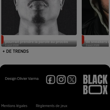
Meurtre de Tupac : Suge Knight
Eminem met a
pourrait prendre la parole au procès
de sneakers de
4 août 2026
3 août 2026
+ DE TRENDS
Design
Olivier Varma
Mentions légales
Règlements de jeux