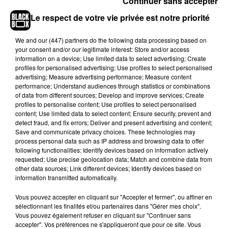
Continuer sans accepter
Anatomie d’une chute
, dans la course
aux Golden Globes
Le respect de votre vie privée est notre priorité
Outre le duo "Barbenheimer", le film
Anatomie d'une chute
We and
our (447) partners
do the following data processing based on
your consent and/or our legitimate interest: Store and/or access
de Justine Triet, sacré par la Palme d’or à Cannes, décroche
information on a device; Use limited data to select advertising; Create
quatre nominations aux prochains Golden Globes. Le long-
profiles for personalised advertising; Use profiles to select personalised
métrage français est ainsi nommé dans quatre catégories :
advertising; Measure advertising performance; Measure content
performance; Understand audiences through statistics or combinations
meilleur scénario
,
meilleur film dramatique
,
meilleure
of data from different sources; Develop and improve services; Create
actrice dans un drame
pour Sandra Hüller et
meilleur film en
profiles to personalise content; Use profiles to select personalised
langue non-anglaise
.
content; Use limited data to select content; Ensure security, prevent and
detect fraud, and fix errors; Deliver and present advertising and content;
L’œuvre, snobée par la France lors de sa sélection pour les
Save and communicate privacy choices. These technologies may
process personal data such as IP address and browsing data to offer
Oscars qui lui a préféré
La Passion de Dodin Bouffant
de
following functionalities: Identify devices based on information actively
Tran Anh Hung
pour représenter l’Hexagone dans la
requested; Use precise geolocation data; Match and combine data from
catégorie du meilleur film international en mars prochain,
other data sources; Link different devices; Identify devices based on
information transmitted automatically.
pourrait bel et bien se démarquer lors de cette première
cérémonie de récompenses de la saison aux États-Unis.
Vous pouvez accepter en cliquant sur "Accepter et fermer", ou affiner en
Affaire à suivre...
sélectionnant les finalités et/ou partenaires dans "Gérer mes choix".
Vous pouvez également refuser en cliquant sur "Continuer sans
accepter". Vos préférences ne s'appliqueront que pour ce site. Vous