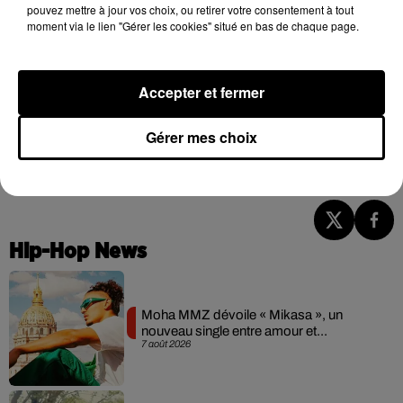
pouvez mettre à jour vos choix, ou retirer votre consentement à tout
moment via le lien "Gérer les cookies" situé en bas de chaque page.
Cet élément est masqué compte-tenu du refus du
dépôt de cookies que vous avez exprimé. Si vous
souhaitez l'afficher, merci de nous donner votre accord
Accepter et fermer
en cliquant sur le bouton ci-dessous.
Gérer mes choix
Afficher l'élément
Hip-Hop News
Moha MMZ dévoile « Mikasa », un
nouveau single entre amour et...
7 août 2026