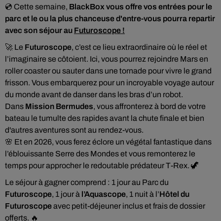
💿 Cette semaine,
BlackBox vous offre vos entrées pour le
parc et le ou la plus chanceuse d'entre-vous pourra repartir
avec son séjour au
Futuroscope !
🚀 Le
Futuroscope
, c’est ce lieu extraordinaire où le réel et
l’imaginaire se côtoient. Ici, vous pourrez rejoindre Mars en
roller coaster ou sauter dans une tornade pour vivre le grand
frisson. Vous embarquerez pour un incroyable voyage autour
du monde avant de danser dans les bras d’un robot.
Dans
Mission Bermudes
, vous affronterez à bord de votre
bateau le tumulte des rapides avant la chute finale et bien
d'autres aventures sont au rendez-vous.
🌸 Et en 2026, vous ferez éclore un végétal fantastique dans
l’éblouissante Serre des Mondes et vous remonterez le
temps pour approcher le redoutable prédateur T-Rex. 🦖
Le séjour à gagner comprend : 1 jour au Parc du
Futuroscope
, 1 jour à
l’Aquascope
, 1 nuit à l’
Hôtel du
Futuroscope
avec petit-déjeuner inclus et frais de dossier
offerts. 🔥