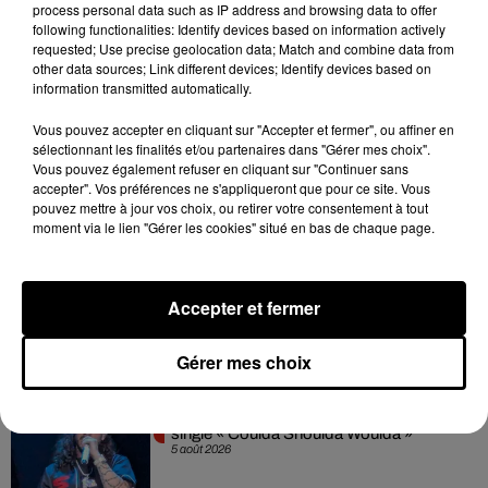
process personal data such as IP address and browsing data to offer
7 août 2026
following functionalities: Identify devices based on information actively
requested; Use precise geolocation data; Match and combine data from
other data sources; Link different devices; Identify devices based on
information transmitted automatically.
Tayc et Didi B dévoilent le single le plus
Vous pouvez accepter en cliquant sur "Accepter et fermer", ou affiner en
dansant de l’année
sélectionnant les finalités et/ou partenaires dans "Gérer mes choix".
7 août 2026
Vous pouvez également refuser en cliquant sur "Continuer sans
accepter". Vos préférences ne s'appliqueront que pour ce site. Vous
pouvez mettre à jour vos choix, ou retirer votre consentement à tout
moment via le lien "Gérer les cookies" situé en bas de chaque page.
Franglish et Keblack dévoilent une
session live surprise
Accepter et fermer
6 août 2026
Gérer mes choix
Russ frappe fort avec son nouveau
single « Coulda Shoulda Woulda »
5 août 2026