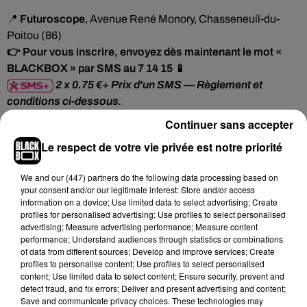
📍
Futuroscope
, Avenue René Monory, Chasseneuil-du-
Poitou (86)
👉
Pour vous inscrire, envoyez dès maintenant le mot «
BLACKBOX » par SMS au 7 14 15 📱
2 x 0.75 €+ Prix d'un SMS — Règlement et
conditions ci-dessous.
Continuer sans accepter
Consultez le
règlement de jeu et les conditions de participation
.
Le respect de votre vie privée est notre priorité
La SAS BlackBox (420 951 725 RCS BORDEAUX) traite les données
recueillies pour l’organisation de ses jeux concours, notamment pour
We and
our (447) partners
do the following data processing based on
your consent and/or our legitimate interest: Store and/or access
l’enregistrement de la participation et la délivrance des gains. Pour en savoir
information on a device; Use limited data to select advertising; Create
plus sur la gestion de vos données personnelles et pour exercer vos droits,
profiles for personalised advertising; Use profiles to select personalised
reportez-vous à la notice d'information RGPD
.
advertising; Measure advertising performance; Measure content
performance; Understand audiences through statistics or combinations
Hip-Hop News
of data from different sources; Develop and improve services; Create
profiles to personalise content; Use profiles to select personalised
content; Use limited data to select content; Ensure security, prevent and
detect fraud, and fix errors; Deliver and present advertising and content;
Moha MMZ dévoile « Mikasa », un
Save and communicate privacy choices. These technologies may
nouveau single entre amour et...