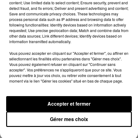
content; Use limited data to select content; Ensure security, prevent and
detect fraud, and fix errors; Deliver and present advertising and content;
Save and communicate privacy choices. These technologies may
Tayc et Didi B dévoilent le single le plus
process personal data such as IP address and browsing data to offer
dansant de l’année
following functionalities: Identify devices based on information actively
7 août 2026
requested; Use precise geolocation data; Match and combine data from
other data sources; Link different devices; Identify devices based on
information transmitted automatically.
Vous pouvez accepter en cliquant sur "Accepter et fermer", ou affiner en
Franglish et Keblack dévoilent une
sélectionnant les finalités et/ou partenaires dans "Gérer mes choix".
session live surprise
Vous pouvez également refuser en cliquant sur "Continuer sans
6 août 2026
accepter". Vos préférences ne s'appliqueront que pour ce site. Vous
pouvez mettre à jour vos choix, ou retirer votre consentement à tout
moment via le lien "Gérer les cookies" situé en bas de chaque page.
Russ frappe fort avec son nouveau
Accepter et fermer
single « Coulda Shoulda Woulda »
5 août 2026
Gérer mes choix