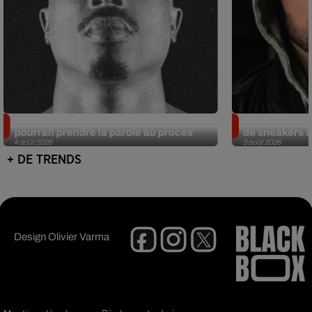
Meurtre de Tupac : Suge Knight
Eminem met a
pourrait prendre la parole au procès
de sneakers de
4 août 2026
3 août 2026
+ DE TRENDS
Design
Olivier Varma