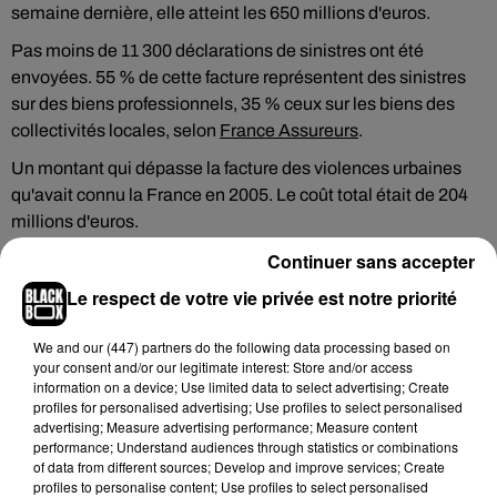
semaine dernière, elle atteint les 650 millions d'euros.
Pas moins de 11 300 déclarations de sinistres ont été
envoyées. 55 % de cette facture représentent des sinistres
sur des biens professionnels, 35 % ceux sur les biens des
collectivités locales, selon
France Assureurs
.
Un montant qui dépasse la facture des violences urbaines
qu'avait connu la France en 2005. Le coût total était de 204
millions d'euros.
Continuer sans accepter
Le respect de votre vie privée est notre priorité
Hip-Hop News
We and
our (447) partners
do the following data processing based on
your consent and/or our legitimate interest: Store and/or access
information on a device; Use limited data to select advertising; Create
profiles for personalised advertising; Use profiles to select personalised
Moha MMZ dévoile « Mikasa », un
advertising; Measure advertising performance; Measure content
nouveau single entre amour et...
performance; Understand audiences through statistics or combinations
7 août 2026
of data from different sources; Develop and improve services; Create
profiles to personalise content; Use profiles to select personalised