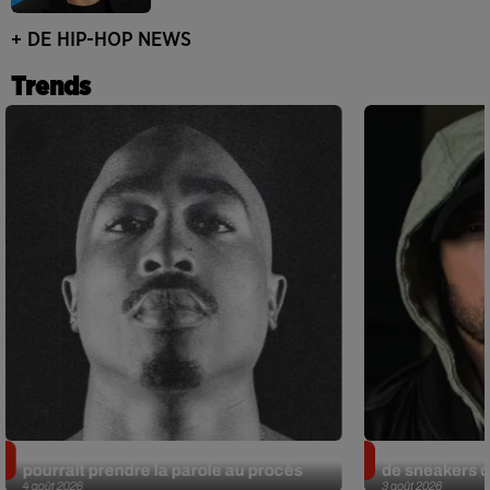
+ DE HIP-HOP NEWS
Trends
Meurtre de Tupac : Suge Knight
Eminem met a
pourrait prendre la parole au procès
de sneakers de
4 août 2026
3 août 2026