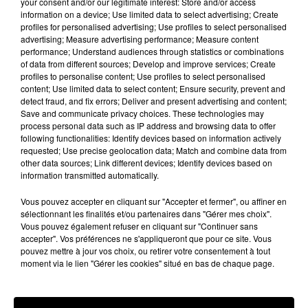
your consent and/or our legitimate interest: Store and/or access
information on a device; Use limited data to select advertising; Create
profiles for personalised advertising; Use profiles to select personalised
advertising; Measure advertising performance; Measure content
performance; Understand audiences through statistics or combinations
Hip-Hop News
of data from different sources; Develop and improve services; Create
profiles to personalise content; Use profiles to select personalised
content; Use limited data to select content; Ensure security, prevent and
detect fraud, and fix errors; Deliver and present advertising and content;
Moha MMZ dévoile « Mikasa », un
Save and communicate privacy choices. These technologies may
nouveau single entre amour et...
process personal data such as IP address and browsing data to offer
7 août 2026
following functionalities: Identify devices based on information actively
requested; Use precise geolocation data; Match and combine data from
other data sources; Link different devices; Identify devices based on
information transmitted automatically.
Vous pouvez accepter en cliquant sur "Accepter et fermer", ou affiner en
Tayc et Didi B dévoilent le single le plus
sélectionnant les finalités et/ou partenaires dans "Gérer mes choix".
dansant de l’année
Vous pouvez également refuser en cliquant sur "Continuer sans
7 août 2026
accepter". Vos préférences ne s'appliqueront que pour ce site. Vous
pouvez mettre à jour vos choix, ou retirer votre consentement à tout
moment via le lien "Gérer les cookies" situé en bas de chaque page.
Franglish et Keblack dévoilent une
session live surprise