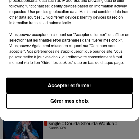
process personal data such as IP address and browsing data to offer
bientôt encore plus grâce à Nancy Grace, un autre télescope
following functionalities: Identify devices based on information actively
en cours de développement, cet « encombrement »
requested; Use precise geolocation data; Match and combine data from
s’atténue et nous permet de faire ces découvertes
other data sources; Link different devices; Identify devices based on
information transmitted automatically.
incroyables.
Vous pouvez accepter en cliquant sur "Accepter et fermer", ou affiner en
sélectionnant les finalités et/ou partenaires dans "Gérer mes choix".
Vous pouvez également refuser en cliquant sur "Continuer sans
accepter". Vos préférences ne s'appliqueront que pour ce site. Vous
Hip-Hop News
pouvez mettre à jour vos choix, ou retirer votre consentement à tout
moment via le lien "Gérer les cookies" situé en bas de chaque page.
Franglish et Keblack dévoilent une
session live surprise
Accepter et fermer
6 août 2026
Gérer mes choix
Russ frappe fort avec son nouveau
single « Coulda Shoulda Woulda »
5 août 2026