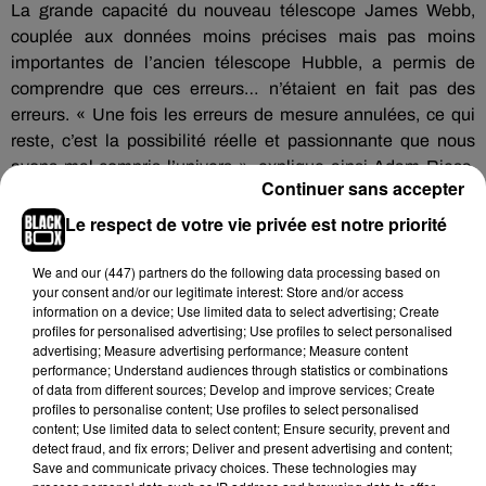
La grande capacité du nouveau télescope James Webb,
couplée aux données moins précises mais pas moins
importantes de l’ancien télescope Hubble, a permis de
comprendre que ces erreurs… n’étaient en fait pas des
erreurs. « Une fois les erreurs de mesure annulées, ce qui
reste, c’est la possibilité réelle et passionnante que nous
ayons mal compris l’univers », explique ainsi Adam Riess,
Continuer sans accepter
physicien à l’université Johns Hopkins de Baltimore, dans un
communiqué de la NASA.
Le respect de votre vie privée est notre priorité
La conclusion est la suivante : l’Univers s’étend, on le savait,
We and
our (447) partners
do the following data processing based on
mais pas de façon homogène comme on le croyait, et
your consent and/or our legitimate interest: Store and/or access
surtout, il s’étendrait bien plus vite ce que l’on avait jusqu’ici
information on a device; Use limited data to select advertising; Create
profiles for personalised advertising; Use profiles to select personalised
affirmé selon cette étude. L’une des raisons ayant empêché
advertising; Measure advertising performance; Measure content
cette théorie de se confirmer jusqu’ici pourrait résider dans
performance; Understand audiences through statistics or combinations
ce que l’on appelle l’encombrement cosmique.
of data from different sources; Develop and improve services; Create
profiles to personalise content; Use profiles to select personalised
Concrètement, ce que les chercheurs désignaient comme
content; Use limited data to select content; Ensure security, prevent and
une matière empêchant de distinguer correctement les
detect fraud, and fix errors; Deliver and present advertising and content;
étoiles lors des observations. Mais grâce à James Webb, et
Save and communicate privacy choices. These technologies may