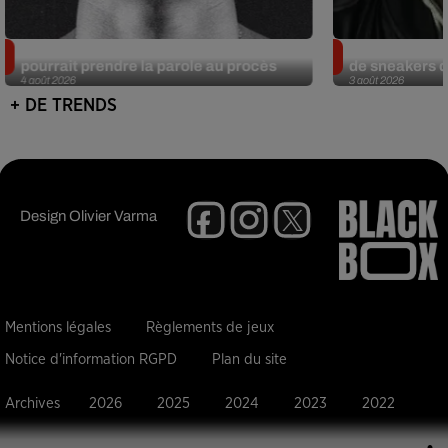
Meurtre de Tupac : Suge Knight
Eminem met a
pourrait prendre la parole au procès
de sneakers de
4 août 2026
3 août 2026
+ DE TRENDS
Design
Olivier Varma
Mentions légales
Règlements de jeux
Notice d'information RGPD
Plan du site
Archives
2026
2025
2024
2023
2022