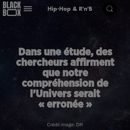
Hip-Hop & R'n'B
Dans une étude, des
chercheurs affirment
que notre
compréhension de
l’Univers serait
« erronée »
Crédit image:
DR