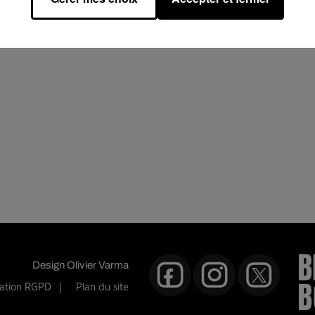
ies pour l’organisation de ses jeux concours, notamment pour l’enregistrement 
tion de vos données personnelles et pour exercer vos droits,
reportez-vous à la notic
Design
Olivier Varma
mation RGPD
Plan du site