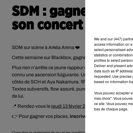
SDM : gagnez les pr
son concert à Arké
We and
our (447) partn
access information on a 
SDM sur scène à Arkéa Arena ❤️
select personalised ad
statistics or combinatio
Cette semaine sur Blackbox, gagnez les toutes premières 
profiles to select person
Deliver and present adv
Plus rien n’arrête ce jeune rappeur originaire de Clamart. 
data such as IP address 
connu une ascension fulgurante. Une exposition telle qu’i
requested; Use precise g
based on information tra
côtés de SCH et Aya Nakamura. 💯 SDM fait partie de cette 
Textes subversifs, flow assuré, punchlines puissantes, son 
Vous pouvez accepter en 
de lui.
mes choix". Vous pouvez
ce site. Vous pouvez met
📍 Rendez-vous le
jeudi 13 février 2025, à 20h, à Arkéa A
bas de chaque page.
👉 Pour gagner vos places,
inscrivez-vous ci-dessous.
Consultez le
règlement de jeu et les conditions de participation
.