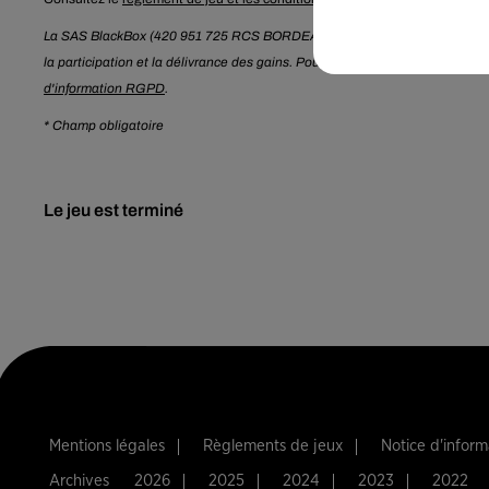
La SAS BlackBox (420 951 725 RCS BORDEAUX) traite les données recueill
la participation et la délivrance des gains. Pour en savoir plus sur la ges
d'information RGPD
.
* Champ obligatoire
Le jeu est terminé
Mentions légales
Règlements de jeux
Notice d'infor
Archives
2026
2025
2024
2023
2022