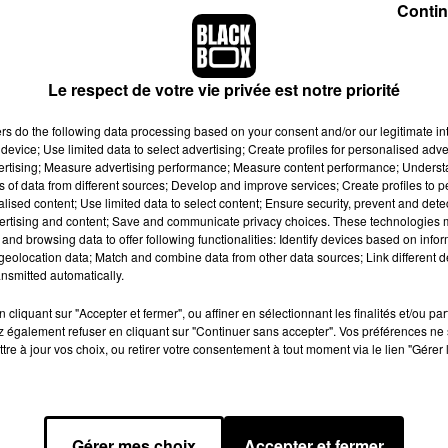
Contin
emières places pour
a Arena
Le respect de votre vie privée est notre priorité
ers
do the following data processing based on your consent and/or our legitimate int
device; Use limited data to select advertising; Create profiles for personalised adver
vertising; Measure advertising performance; Measure content performance; Unders
ns of data from different sources; Develop and improve services; Create profiles to 
places pour son concert !
alised content; Use limited data to select content; Ensure security, prevent and detect
ertising and content; Save and communicate privacy choices. These technologies
Depuis sa signature début 2020 sur le label de Booba, 92i, il a
and browsing data to offer following functionalities: Identify devices based on infor
l est devenu membre du jury de Nouvelle École sur Netflix, aux
eolocation data; Match and combine data from other data sources; Link different de
nsmitted automatically.
jeune génération qui bouleverse tout et ne veut rien lâcher.
talent n’est plus à prouver et vous n’avez pas fini d’entendre par
cliquant sur "Accepter et fermer", ou affiner en sélectionnant les finalités et/ou pa
 également refuser en cliquant sur "Continuer sans accepter". Vos préférences ne 
tre à jour vos choix, ou retirer votre consentement à tout moment via le lien "Gérer 
rena, à Bordeaux
Gérer mes choix
Accepter et fermer