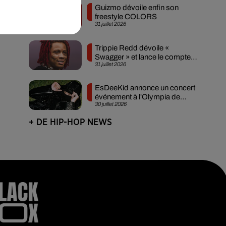
Guizmo dévoile enfin son
freestyle COLORS
de
31 juillet 2026
e
Trippie Redd dévoile «
Swagger » et lance le compte à
31 juillet 2026
rebours avant...
EsDeeKid annonce un concert
événement à l'Olympia de
30 juillet 2026
Paris
+ DE HIP-HOP NEWS