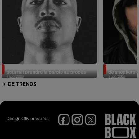
Meurtre de Tupac : Suge Knight
Eminem met a
pourrait prendre la parole au procès
de sneakers de
4 août 2026
3 août 2026
+ DE TRENDS
Design
Olivier Varma