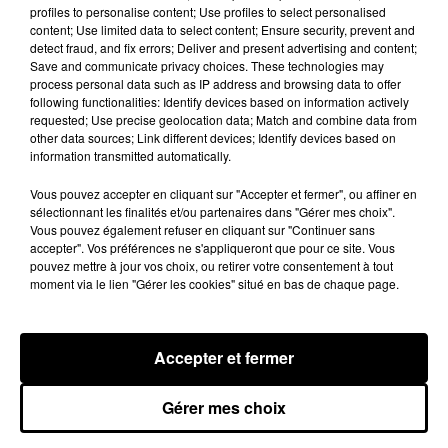
profiles to personalise content; Use profiles to select personalised
chansons
Your Love
et
Anaconda
. Trois titres au total
content; Use limited data to select content; Ensure security, prevent and
qu'on ne risque plus vraiment de voir être joués sur
detect fraud, and fix errors; Deliver and present advertising and content;
Save and communicate privacy choices. These technologies may
scène.
process personal data such as IP address and browsing data to offer
following functionalities: Identify devices based on information actively
Heureusement la rappeuse américaine a
sorti un
requested; Use precise geolocation data; Match and combine data from
nouvel album
,
Pink Friday 2
, au début du mois de
other data sources; Link different devices; Identify devices based on
information transmitted automatically.
décembre dernier. De quoi enrichir encore le
catalogue, hors ou sur scène de Nicki Minaj, rappeuse
Vous pouvez accepter en cliquant sur "Accepter et fermer", ou affiner en
au plus de 150 millions de disques vendus depuis ses
sélectionnant les finalités et/ou partenaires dans "Gérer mes choix".
Vous pouvez également refuser en cliquant sur "Continuer sans
débuts dans les années 2000.
accepter". Vos préférences ne s'appliqueront que pour ce site. Vous
pouvez mettre à jour vos choix, ou retirer votre consentement à tout
moment via le lien "Gérer les cookies" situé en bas de chaque page.
Hip-Hop News
Accepter et fermer
Gérer mes choix
Moha MMZ dévoile « Mikasa », un
nouveau single entre amour et...
7 août 2026