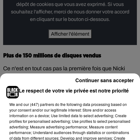
dépôt de cookies que vous avez exprimé. Si vous
souhaitez l'afficher, merci de nous donner votre accord
en cliquant sur le bouton ci-dessous.
Afficher l'élément
Plus de 150 millions de disques vendus
Ce n'est en tout cas pas la première fois que Nicki
Minaj surprend son public avec un arrêt net de son
Continuer sans accepter
concert au moment de jouer Starships. La rappeuse
Le respect de votre vie privée est notre priorité
avait déjà interrompu une performance en 2020.
Affirmant un peu plus tard dans la presse qu'elle voue
We and
our (447) partners
do the following data processing based on
your consent and/or our legitimate interest: Store and/or access
une haine à la chanson, se demandant même
information on a device; Use limited data to select advertising; Create
comment elle en était arrivée à le composer.
Starships
profiles for personalised advertising; Use profiles to select personalised
advertising; Measure advertising performance; Measure content
n'est, au passage, pas la seule victime de son fort
performance; Understand audiences through statistics or combinations
caractère. Nicki Minaj a aussi déjà admis détester ses
of data from different sources; Develop and improve services; Create