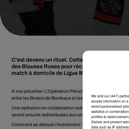
C'est devenu un rituel. Cette année encore, le
des Blouses Roses pour récolter un maximum de
match à domicile de Ligue Magnus ce dimanche
A vos peluches ! L'Opération Peluches revient pour une 8
We and
our (447) partn
entre les Boxers de Bordeaux et les Brûleurs de Loups de G
access information on a 
select personalised ad
Une opération en collaboration avec l'association les Blo
statistics or combinatio
seront ensuite redistribuées aux enfants hospitalisés.
profiles to select person
Deliver and present adv
Comment se déroule l'évènement ? Le rendez-vous est pris
data such as IP address 