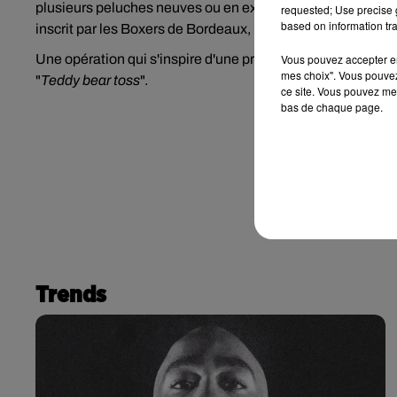
plusieurs peluches neuves ou en excellent état emballées
requested; Use precise g
based on information tra
inscrit par les Boxers de Bordeaux, les spectateurs sont inv
Une opération qui s'inspire d'une pratique populaire, esse
Vous pouvez accepter en 
mes choix". Vous pouvez
"
Teddy bear toss
".
ce site. Vous pouvez met
bas de chaque page.
Trends