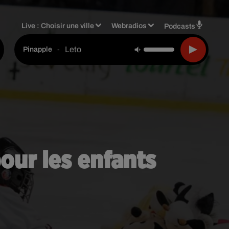
Live :
Choisir une ville
Webradios
Podcasts
Leto
-
Pinapple
our les enfants