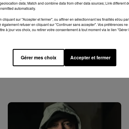
 dans des sachets en plastique. Lors du match, au premier but
eolocation data; Match and combine data from other data sources; Link different de
nsmitted automatically.
ités à lancer les peluches sur la glace.
ntiellement américaine, lors des matchs de hockey sur glace, le
cliquant sur "Accepter et fermer", ou affiner en sélectionnant les finalités et/ou pa
 également refuser en cliquant sur "Continuer sans accepter". Vos préférences ne 
tre à jour vos choix, ou retirer votre consentement à tout moment via le lien "Gérer 
Gérer mes choix
Accepter et fermer