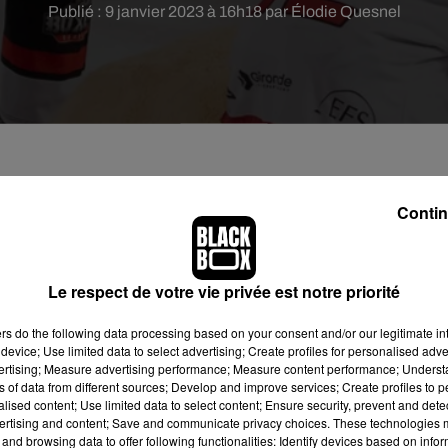
Publié : 9 janvier 2023 à 16h18 par Élodie Quesnel
s Boxers de Bordeaux collaborent avec l'associatio
Contin
 peluches pour les enfants hospitalisés lors du
 15 janvier.
Le respect de votre vie privée est notre priorité
eme édition lors du match de Ligue Magnus de hockey sur glace
ers
do the following data processing based on your consent and/or our legitimate int
renoble, le dimanche 15 janvier 2023, à partir de 16h.
device; Use limited data to select advertising; Create profiles for personalised adver
vertising; Measure advertising performance; Measure content performance; Unders
uses Roses. L'idée est de récolter un maximum de peluches qui
ns of data from different sources; Develop and improve services; Create profiles to 
alised content; Use limited data to select content; Ensure security, prevent and detect
ertising and content; Save and communicate privacy choices. These technologies
 à la patinoire de Mériadeck. Vous devez venir avec une ou
and browsing data to offer following functionalities: Identify devices based on infor