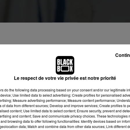
 reçoivent en ce moment 170 patients par jour
Contin
les crèches. La Nouvelle Aquitaine est notamment passée en pha
Le respect de votre vie privée est notre priorité
Conséquence : les urgences pédiatriques du CHU de Bordeaux
t sur place actuellement contre une centaine habituellement.
ers
do the following data processing based on your consent and/or our legitimate int
device; Use limited data to select advertising; Create profiles for personalised adver
deaux
a décidé de déclencher son plan blanc pour le secteur de 
vertising; Measure advertising performance; Measure content performance; Unders
des interventions non urgentes pour mobiliser plus de personnel
ns of data from different sources; Develop and improve services; Create profiles to 
alised content; Use limited data to select content; Ensure security, prevent and detect
ertising and content; Save and communicate privacy choices. These technologies
e le premier réflexe à avoir, en cas de doute sur l’état de santé
and browsing data to offer following functionalities: Identify devices based on infor
cas d’urgence, d’appeler le 15 pour ne pas saturer les urgences.
eolocation data; Match and combine data from other data sources; Link different de