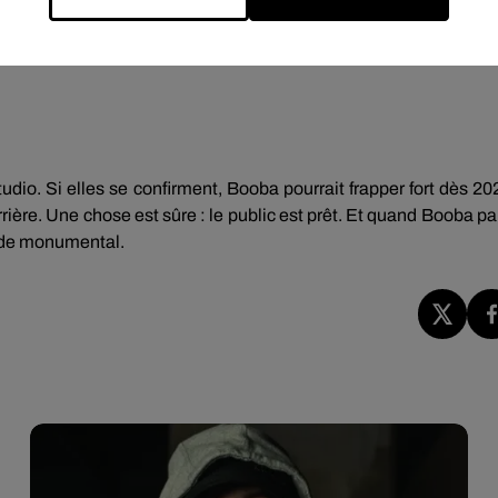
s cartes et rappeler pourquoi il est considéré comme une lége
tudio
. Si elles se confirment, Booba pourrait frapper fort dès 20
rière. Une chose est sûre : le public est prêt. Et quand Booba pa
e de monumental.