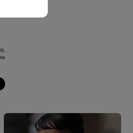
nde
25,
rle