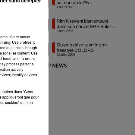
uer sans accepter
sa reprise de PNL
4 août 2026
nté
ses
Rim’K revient bien entouré
t à
dans son nouvel EP « Soleil de
, à
3 août 2026
minuit »
erest: Store and/or
tising; Use profiles to
Guizmo dévoile enfin son
tand audiences through
freestyle COLORS
personalise content; Use
31 juillet 2026
 fraud, and fix errors;
 may process personal
+ DE HIP-HOP NEWS
 ne
mation actively
vices; Identify devices
ue.
les
rtenaires dans "Gérer
s'appliqueront que pour
les cookies" situé en
nho
n’a