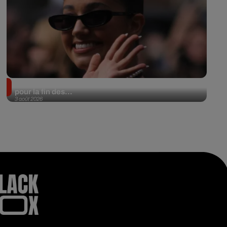
Lena Situations annonce une date à l’Accor Arena
pour la fin des...
3 août 2026