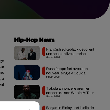
Hip-Hop News
Franglish et Keblack dévoilent
une session live surprise
6 août 2026
age
Sur
Russ frappe fort avec son
 on
nouveau single « Coulda
5 août 2026
Shoulda Woulda »
, à
ont
Tiakola annonce le premier
concert de son WpointM Tour
5 août 2026
Benjamin Biolay sort le clip de