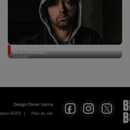
Eminem met aux enchères 100 paires de sneakers
de sa collection...
3 août 2026
Design
Olivier Varma
mation RGPD
Plan du site