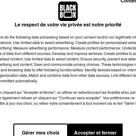
Contin
plan musical. Son dernier projet,
ULTRA
(2021), avait été prése
ent quitté la lumière. Entre ses prises de parole sur les réseaux, 
il reste omniprésent. Pourtant, ce message suggère qu’il est prê
Le respect de votre vie privée est notre priorité
ns évoquent la possibilité d’une série de singles percutants
ers
do the following data processing based on your consent and/or our legitimate int
device; Use limited data to select advertising; Create profiles for personalised adver
vertising; Measure advertising performance; Measure content performance; Unders
ns of data from different sources; Develop and improve services; Create profiles to 
alised content; Use limited data to select content; Ensure security, prevent and detect
ertising and content; Save and communicate privacy choices. These technologies
blication est pensée pour créer l’événement, et ce message
and browsing data to offer following functionalities: Identify devices based on infor
eolocation data; Match and combine data from other data sources; Link different de
aisse entendre que le Duc ne compte pas se limiter à la musiq
nsmitted automatically.
bien préparer un retour global, renforçant son emprise sur tous 
cliquant sur "Accepter et fermer", ou affiner en sélectionnant les finalités et/ou pa
 également refuser en cliquant sur "Continuer sans accepter". Vos préférences ne 
tre à jour vos choix, ou retirer votre consentement à tout moment via le lien "Gérer 
n s’annonce féroce. Des rappeurs comme Gazo, SDM, Zola ou Ni
 beaucoup,
le trône du rap français reste vacant
tant que Booba 
Gérer mes choix
Accepter et fermer