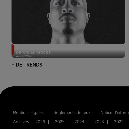
Meurtre de Tupac : Suge Knight pourrait prendre la
parole au procès
4 août 2026
+ DE TRENDS
Mentions légales
Règlements de jeux
Notice d'infor
Archives
2026
2025
2024
2023
2022