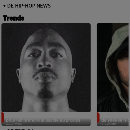
+ DE HIP-HOP NEWS
Trends
Meurtre de Tupac : Suge Knight
Eminem met a
pourrait prendre la parole au procès
de sneakers de
4 août 2026
3 août 2026