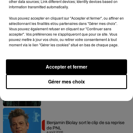
other data sources; Link different devices; Identify devices based on
information transmitted automatically.
Vous pouvez accepter en cliquant sur "Accepter et fermer", ou affiner en
Hip-Hop News
sélectionnant les finalités et/ou partenaires dans "Gérer mes choix".
Vous pouvez également refuser en cliquant sur "Continuer sans
accepter". Vos préférences ne s'appliqueront que pour ce site. Vous
pouvez mettre à jour vos choix, ou retirer votre consentement à tout
Russ frappe fort avec son nouveau
moment via le lien "Gérer les cookies" situé en bas de chaque page.
single « Coulda Shoulda Woulda »
5 août 2026
Accepter et fermer
Gérer mes choix
Tiakola annonce le premier concert de
son WpointM Tour
5 août 2026
Benjamin Biolay sort le clip de sa reprise
de PNL
4 août 2026