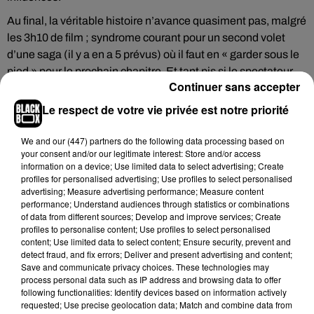
Au final, la véritable histoire n’avance quasiment pas, malgré
les 3h10 de film ; syndrome courant pour un second volet
d’une saga (il y a en a 5 prévus) où il faut en « garder sous le
pied » pour le prochain chapitre. Et tant pis si le spectateur
Continuer sans accepter
reste sur sa faim...
Le respect de votre vie privée est notre priorité
Avatar : la voie de l'eau
de James Cameron, avec Sam
We and
our (447) partners
do the following data processing based on
Worthington, Zoe Saldana... Sortie le 14 décembre 2022.
your consent and/or our legitimate interest: Store and/or access
information on a device; Use limited data to select advertising; Create
profiles for personalised advertising; Use profiles to select personalised
advertising; Measure advertising performance; Measure content
performance; Understand audiences through statistics or combinations
Cet élément est masqué compte-tenu du refus du
of data from different sources; Develop and improve services; Create
dépôt de cookies que vous avez exprimé. Si vous
profiles to personalise content; Use profiles to select personalised
souhaitez l'afficher, merci de nous donner votre accord
content; Use limited data to select content; Ensure security, prevent and
detect fraud, and fix errors; Deliver and present advertising and content;
en cliquant sur le bouton ci-dessous.
Save and communicate privacy choices. These technologies may
process personal data such as IP address and browsing data to offer
Afficher l'élément
following functionalities: Identify devices based on information actively
requested; Use precise geolocation data; Match and combine data from