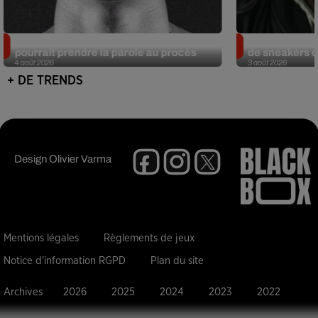
Meurtre de Tupac : Suge Knight
Eminem met a
pourrait prendre la parole au procès
de sneakers de
4 août 2026
3 août 2026
+ DE TRENDS
Design
Olivier Varma
Mentions légales
Règlements de jeux
Notice d'information RGPD
Plan du site
Archives
2026
2025
2024
2023
2022