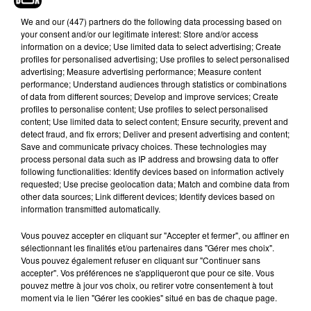
la série. Un couple originaire de Rouen met un appartement
We and
our (447) partners
do the following data processing based on
à la location dans le centre-ville. Celui-ci aussi offre une
your consent and/or our legitimate interest: Store and/or access
réplique, dans les moindres détails, de celui de Monica. Et
information on a device; Use limited data to select advertising; Create
c’est un peu moins loin…
profiles for personalised advertising; Use profiles to select personalised
advertising; Measure advertising performance; Measure content
performance; Understand audiences through statistics or combinations
of data from different sources; Develop and improve services; Create
profiles to personalise content; Use profiles to select personalised
content; Use limited data to select content; Ensure security, prevent and
Hip-Hop News
detect fraud, and fix errors; Deliver and present advertising and content;
Save and communicate privacy choices. These technologies may
process personal data such as IP address and browsing data to offer
following functionalities: Identify devices based on information actively
Moha MMZ dévoile « Mikasa », un
requested; Use precise geolocation data; Match and combine data from
nouveau single entre amour et...
other data sources; Link different devices; Identify devices based on
7 août 2026
information transmitted automatically.
Vous pouvez accepter en cliquant sur "Accepter et fermer", ou affiner en
sélectionnant les finalités et/ou partenaires dans "Gérer mes choix".
Vous pouvez également refuser en cliquant sur "Continuer sans
Tayc et Didi B dévoilent le single le plus
accepter". Vos préférences ne s'appliqueront que pour ce site. Vous
dansant de l’année
pouvez mettre à jour vos choix, ou retirer votre consentement à tout
7 août 2026
moment via le lien "Gérer les cookies" situé en bas de chaque page.