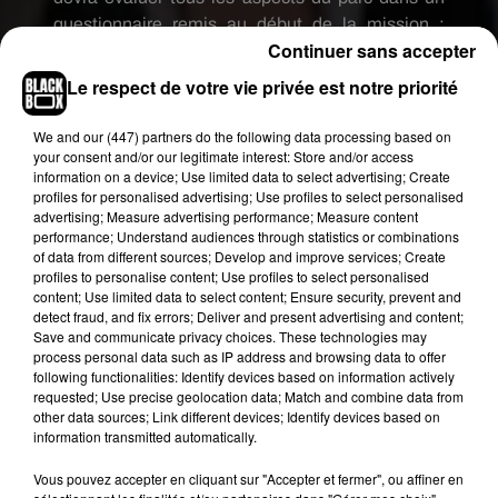
questionnaire remis au début de la mission :
Continuer sans accepter
l’expérience globale, la qualité et la variété des
aliments et boissons, le logement et le confort des
Le respect de votre vie privée est notre priorité
installations, la convenance pour les
familles/couples, le temps d’attente pour chaque
We and
our (447) partners
do the following data processing based on
your consent and/or our legitimate interest: Store and/or access
attraction, les sensations ressenties sur une
information on a device; Use limited data to select advertising; Create
attraction mais aussi pendant une animation ou
profiles for personalised advertising; Use profiles to select personalised
un spectacle/une parade, les séances photos
advertising; Measure advertising performance; Measure content
performance; Understand audiences through statistics or combinations
avec les personnages, sans oublier l’accueil dans
of data from different sources; Develop and improve services; Create
les boutiques. Le candidat se verra également
profiles to personalise content; Use profiles to select personalised
remettre une enveloppe quotidienne afin de
content; Use limited data to select content; Ensure security, prevent and
detect fraud, and fix errors; Deliver and present advertising and content;
couvrir toutes ses dépenses, comme pour essayer
Save and communicate privacy choices. These technologies may
de nouvelles recettes et autres boissons à thème.
process personal data such as IP address and browsing data to offer
following functionalities: Identify devices based on information actively
1300 DOLLARS PAR SEMAINE !
requested; Use precise geolocation data; Match and combine data from
other data sources; Link different devices; Identify devices based on
L’annonce relayée par le média LADBible précise
information transmitted automatically.
que «
vous serez encouragé à partager votre
expérience sur votre compte Instagram et
Vous pouvez accepter en cliquant sur "Accepter et fermer", ou affiner en