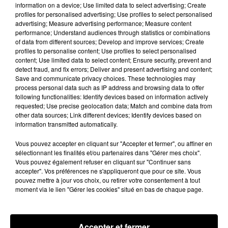
information on a device; Use limited data to select advertising; Create
autant que je m’en serais fichée s’il n’était pas en
profiles for personalised advertising; Use profiles to select personalised
transition. Ça ne m’importe pas. C’est mon
advertising; Measure advertising performance; Measure content
enfant"
, a affirmé pour sa part Tina.
performance; Understand audiences through statistics or combinations
of data from different sources; Develop and improve services; Create
profiles to personalise content; Use profiles to select personalised
content; Use limited data to select content; Ensure security, prevent and
detect fraud, and fix errors; Deliver and present advertising and content;
Save and communicate privacy choices. These technologies may
process personal data such as IP address and browsing data to offer
following functionalities: Identify devices based on information actively
requested; Use precise geolocation data; Match and combine data from
other data sources; Link different devices; Identify devices based on
information transmitted automatically.
Vous pouvez accepter en cliquant sur "Accepter et fermer", ou affiner en
sélectionnant les finalités et/ou partenaires dans "Gérer mes choix".
Vous pouvez également refuser en cliquant sur "Continuer sans
accepter". Vos préférences ne s'appliqueront que pour ce site. Vous
pouvez mettre à jour vos choix, ou retirer votre consentement à tout
moment via le lien "Gérer les cookies" situé en bas de chaque page.
Accepter et fermer