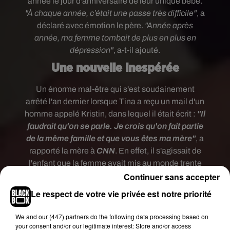
année le jour d'anniversaire de leur unique bébé.
"À chaque année, c’était une passe très difficile"
, a
déclaré avec émotion le père.
"Année après
année, ma femme tombait de plus en plus en
dépression"
, a-t-il ajouté.
Une nouvelle inespérée
Un énorme mal-être qui s'est soudainement
arrêté l'an dernier lorsque Tina a reçu un mail d'un
homme appelé Kristin, dans lequel il était écrit :
"Il
faudrait qu'on se parle. Je crois qu'on fait partie
de la même famille et que vous êtes ma mère"
, a
rapporté la mère à
CNN
. En effet, il s'agissait de
l'enfant que la femme avait mis au monde trente
Continuer sans accepter
ans plus tôt, qui est aujourd'hui un homme alors
que c'était une fille à la naissance. À 29 ans,
Le respect de votre vie privée est notre priorité
Kristin vit désormais avec sa femme et ont
accueilli un bébé il y a maintenant quelques mois.
We and
our (447) partners
do the following data processing based on
"Je m’en fiche s’il est en transition de genre,
your consent and/or our legitimate interest: Store and/or access