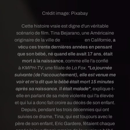
Crédit image:
Pixabay
Cette histoire vraie est digne d'un véritable
scénario de film.
Tina
Bejarano, une Américaine
originaire de la ville de
Los Banos
en Californie,
a
vécu ces trente dernières années en pensant
que son bébé, né quand elle avait 17 ans
,
était
mort à la naissance
, comme elle l'
a confié
à
KMPH-
TV
, une
filiale de
La Fox.
"La journée
suivante (de l'accouchement), elle est venue me
voir et m'a dit que le bébé était mort 15 minutes
après sa naissance. Il était malade"
,
explique-t-
elle en parlant de sa mère violente qui l'a élevée
et qui lui a donc fait croire au décès de son enfant.
Depuis, pendant les trois décennies qui ont
suivies ce drame, Tina, qui est toujours avec le
père de son enfant,
Eric Gardere, fêtaient chaque