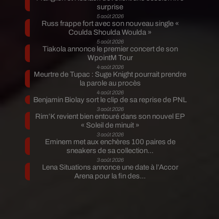
surprise
5 août 2026
Russ frappe fort avec son nouveau single «
Coulda Shoulda Woulda »
5 août 2026
Tiakola annonce le premier concert de son
WpointM Tour
4 août 2026
Meurtre de Tupac : Suge Knight pourrait prendre
la parole au procès
4 août 2026
Benjamin Biolay sort le clip de sa reprise de PNL
3 août 2026
Rim’K revient bien entouré dans son nouvel EP
« Soleil de minuit »
3 août 2026
Eminem met aux enchères 100 paires de
sneakers de sa collection...
3 août 2026
Lena Situations annonce une date à l’Accor
Arena pour la fin des...