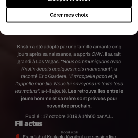
Gérer mes choix
Kristin a été adopté par une famille aimante cinq
jours après sa naissance, a appris
CNN
. Il aurait
grandi à Las Vegas.
"
Nous communiquons avec
Kristin depuis quelques mois maintenant"
, a
raconté Eric Gardere.
"Il m'appelle papa et je
l'appelle mon fils. Nous lui envoyons un texte tous
les matins",
a-t-il ajouté.
Les retrouvailles entre le
jeune homme et sa mère sont prévues pour
novembre prochain.
Publié : 17 octobre 2019 à 14h00 par A.L.
Fil actus
6 août 2026
Franglish et Keblack dévoilent une session live